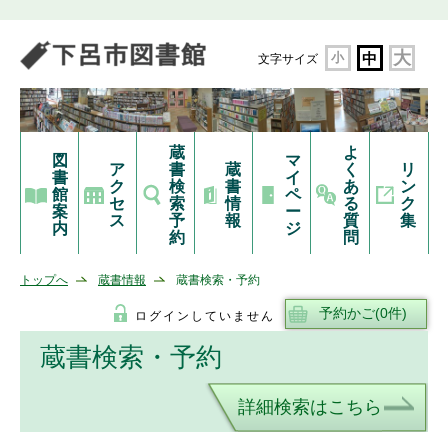
大
小
中
文字サイズ
蔵
よ
図
マ
ア
書
蔵
く
リ
書
イ
ク
検
書
あ
ン
館
ペ
セ
索
情
る
ク
案
ー
ス
予
報
質
集
内
ジ
約
問
トップへ
蔵書情報
蔵書検索・予約
ログインしていません
蔵書検索・予約
詳細検索はこちら